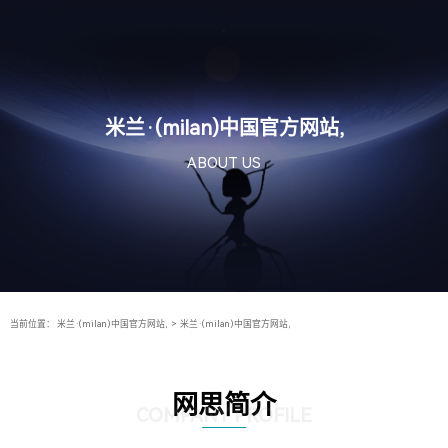
米兰·(milan)中国官方网站,
ABOUT US
当前位置：
米兰·(milan)中国官方网站,
>
米兰·(milan)中国官方网站,
网思简介
COMPANY PROFILE