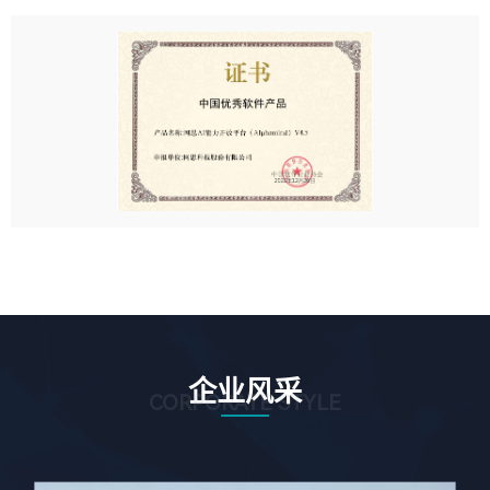
企业风采
CORPORATE STYLE