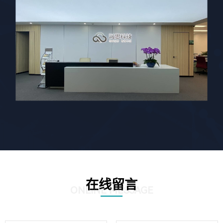
在线留言
ONLINE MESSAGE