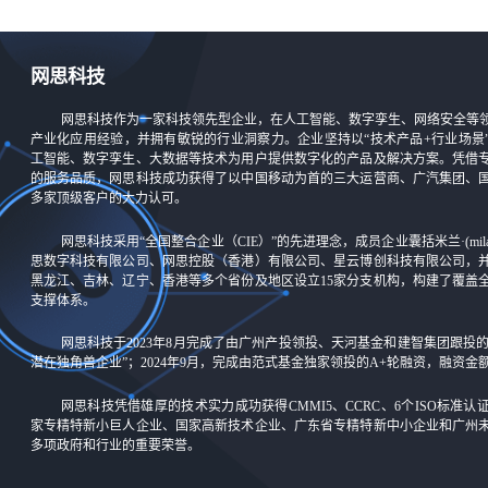
网思科技
网思科技作为一家科技领先型企业，在人工智能、数字孪生、网络安全等
产业化应用经验，并拥有敏锐的行业洞察力。企业坚持以“技术产品+行业场景
工智能、数字孪生、大数据等技术为用户提供数字化的产品及解决方案。凭借
的服务品质，网思科技成功获得了以中国移动为首的三大运营商、广汽集团、
多家顶级客户的大力认可。
网思科技采用“全国整合企业（CIE）”的先进理念，成员企业囊括米兰·(mil
思数字科技有限公司、网思控股（香港）有限公司、星云博创科技有限公司，
黑龙江、吉林、辽宁、香港等多个省份及地区设立15家分支机构，构建了覆盖
支撑体系。
网思科技于2023年8月完成了由广州产投领投、天河基金和建智集团跟投
潜在独角兽企业”；2024年9月，完成由范式基金独家领投的A+轮融资，融资
网思科技凭借雄厚的技术实力成功获得CMMI5、CCRC、6个ISO标准
家专精特新小巨人企业、国家高新技术企业、广东省专精特新中小企业和广州
多项政府和行业的重要荣誉。