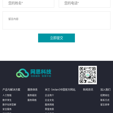
立即提交
产品与解决方案
服务体系
米兰·(milan)中国官方网站,
新闻资讯
加入我们
人工智能
服务级别
企业简介
招聘岗位
数字孪生
服务网络
企业文化
联系方式
数字化转型解
服务网络
留言表单
安全服务
荣誉资质