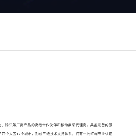
BM、华为、腾讯等厂商产品的高级合作伙伴和移动集采代理商，具备完善的服
于四个大区17个城市，形成三级技术支持体系，拥有一批红帽专业认证