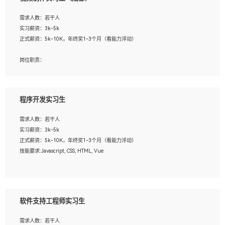
告，设计项目文件管理和资料库维护；
4、 创新设计表现形式，优化流程、提高设计工作效率；
需求人数：若干人
5、 设计内容包括但不限于：展厅/博物馆/展馆的规划与空间设计，人机界面设计，
实习薪资：3k-5k
标志及吉祥物设计，效果图后期处理等。
正式薪资：5k-10K，年终奖1-3个月（看能力浮动）
岗位要求：
岗位职责：
1、艺术设计类相关专业；
1、各类企业宣传片视频的剪辑和片头片尾包装；
2、热爱展览展示设计工作，熟悉行业动向，设计专业知识和产品专业知识；
2、广告片的后期剪辑与整体特效合成；
3、具有良好的人际沟通、准确判断客户需求并执行的能力、较强的团队合作能力和
3、特效及动画制作并了解后期合成软件。
服务意识。
程序开发实习生
岗位要求：
需求人数：若干人
1、热爱影视，责任心强，有强烈的兴趣和后期制作的主观能动性；
实习薪资：3k-5k
2、熟练使用After Effect、Photo Shop、熟练掌握视频剪辑和特效包装软件；
正式薪资：5k-10K，年终奖1-3个月（看能力浮动）
3、能对影片后期进行整体调色控制，具备一定审美感；
技能要求:Javascript, CSS, HTML, Vue
4、在剪辑上会思考，有一定编导思维；
5、踏实， 勤奋，愿意在工作中不断学习，提高自我；
工作职责：
6、能与同事友好相处。
1. 负责公司的前端项目的开发;
2. 负责公司已有项目的维护及迭代;
软件支持工程师实习生
工作要求:
需求人数：若干人
1. 熟悉 Javascript, CSS, HTML, Vue, Git;