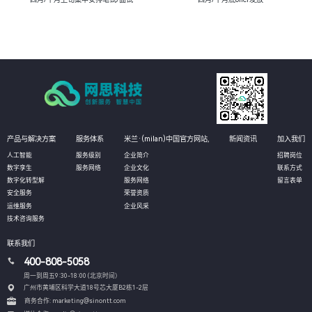
产品与解决方案
服务体系
米兰·(milan)中国官方网站,
新闻资讯
加入我们
人工智能
服务级别
企业简介
招聘岗位
数字孪生
服务网络
企业文化
联系方式
数字化转型解
服务网络
留言表单
安全服务
荣誉资质
运维服务
企业风采
技术咨询服务
联系我们
400-808-5058
周一到周五9:30-18:00 (北京时间）
广州市黄埔区科学大道18号芯大厦B2栋1-2层
商务合作: marketing@sinontt.com