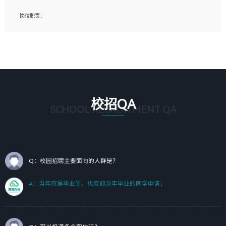
岗位要求：
岗位职责：
1、艺术设计类相关专业；（其中需求分析顾问不限专业）
1、完成主要工作：项目解决方案策划与编写，项目投标方案编写、项目申报方案编
2、热爱展览展示设计工作，熟悉行业动向，设计专业知识和产品专业知识；
写；
3、具有良好的人际沟通、准确判断客户需求并执行的能力、较强的团队合作能力和
2、人才队伍建设：完善SPL人才沉淀，积聚力量，为公司各省项目打单提供全面支
服务意识。
撑。
任职要求：
1. 熟悉 Javascript, CSS, HTML, Vue, Git;
校招QA
2. 熟悉 前端常用框架, 能独立完成设计给予的 UI 效果;
SCHOOL RECRUITMENT QA
3. 有良好的代码习惯, 低级错误出现频率低;
4. 具备优秀的沟通和协调能力，能承受比较大的工作压力;
5. 自我驱动力强, 能自主学习新知识新技术, 并具有较强的自学能力;
6. 了解前端设计及后端开发, 可快速和同事对接工作;
7. 了解或熟悉 WebGL 及相关框架优先。
Q：校园招聘主要面向的人群是？
（岗位人员专职于行业应用解决方案、项目申报方案、投标方案的策划编写）
A：当年应届毕业生，也欢迎次年毕业的同学申请；