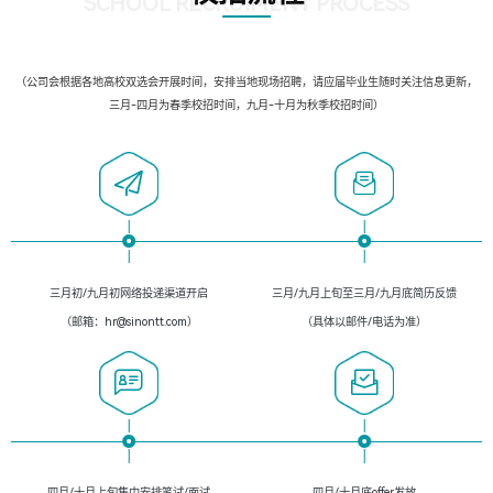
SCHOOL RECRUIMENT PROCESS
（公司会根据各地高校双选会开展时间，安排当地现场招聘，请应届毕业生随时关注信息更新，
三月-四月为春季校招时间，九月-十月为秋季校招时间）
三月初/九月初网络投递渠道开启
三月/九月上旬至三月/九月底简历反馈
（邮箱：hr@sinontt.com）
（具体以邮件/电话为准）
四月/十月上旬集中安排笔试/面试
四月/十月底offer发放