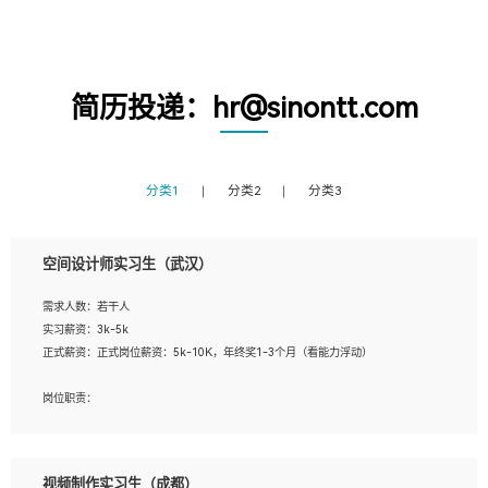
简历投递：hr@sinontt.com
分类1
分类2
分类3
空间设计师实习生（武汉）
需求人数：若干人
实习薪资：3k-5k
正式薪资：正式岗位薪资：5k-10K，年终奖1-3个月（看能力浮动）
岗位职责：
1、 沟通客户需求，分析其实施的可行性，辅助项目经理完成展示策划、设计；
2、 把握设计时间节点，控制设计进度，完成展示设计任务；
3、配合平面设计师完成项目最终的整体汇报方案；参与项目例会，项目完工总结报
视频制作实习生（成都）