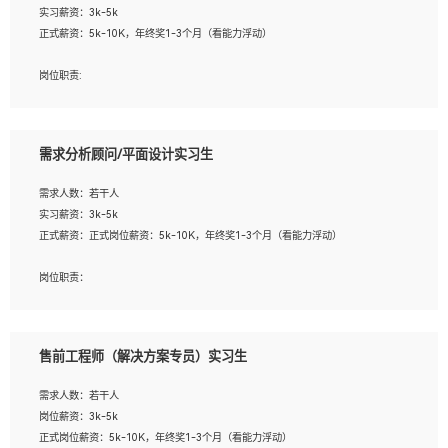
实习薪资：3k-5k
2. 熟悉前端常用框架, 能独立完成设计给予的 UI 效果;
正式薪资：5k-10K，年终奖1-3个月（看能力浮动）
3. 有良好的代码习惯, 低级错误出现频率低;
4. 具备优秀的沟通和协调能力，能承受比较大的工作压力;
岗位职责:
5. 自我驱动力强, 能自主学习新知识新技术, 并具有较强的自学能力;
1. 为企业客户提供软件技术服务。包括安装、升级、配置、调优、故障诊断等工
6. 了解前端设计及后端开发, 可快速和同事对接工作;
作；
7. 了解或熟悉 WebGL 及相关框架优先。
2. 在此基础上，并能为客户提供客户化技术支持方案，提升软件使用效率与价值。
需求分析顾问/平面设计实习生
任职要求:
需求人数：若干人
1. 计算机专业相关背景；
实习薪资：3k-5k
2. 自我学习和动手能力强，对操作系统、数据库有一定基础和兴趣；
正式薪资：正式岗位薪资：5k-10K，年终奖1-3个月（看能力浮动）
3.沟通能力强、有基础客户服务意识。
岗位职责：
1、 沟通客户需求，分析其实施的可行性，辅助项目经理完成展示策划、设计；
2、 把握设计时间节点，控制设计进度，完成展示设计任务；
3、配合平面设计师完成项目最终的整体汇报方案；参与项目例会，项目完工总结报
售前工程师（解决方案专员）实习生
告，设计项目文件管理和资料库维护；
4、 创新设计表现形式，优化流程、提高设计工作效率；
需求人数：若干人
5、 设计内容包括但不限于：展厅/博物馆/展馆的规划与空间设计，人机界面设计，
岗位薪资：3k-5k
标志及吉祥物设计，效果图后期处理等。
正式岗位薪资：5k-10K，年终奖1-3个月（看能力浮动）