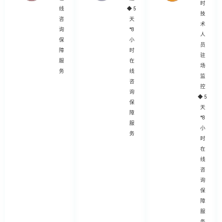
时
线
◆
5
技
咨
天
术
询
*8
人
保
小
员
障
时
驻
服
在
场
务
线
监
咨
控
询
◆
5
保
天
障
*8
服
小
务
时
在
线
咨
询
保
障
服
务