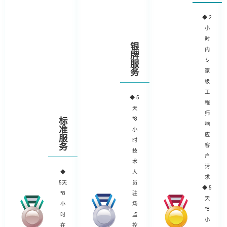
◆
2
小
时
银
内
牌
专
服
家
务
级
工
◆
5
程
天
师
*8
标
响
准
小
应
服
时
客
务
技
户
术
请
◆
人
求
5天
员
◆ 5
*8
驻
天
小
场
*8
时
监
小
在
控