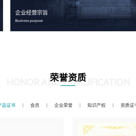
企业经营宗旨
Business purpose
荣誉资质
HONOR AND QUALIFICATION
产品证书
会员
企业荣誉
知识产权
资质证