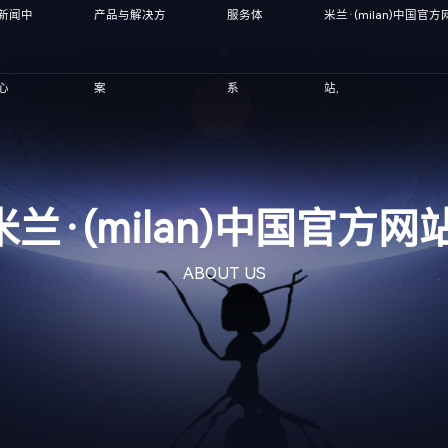
新闻中
产品与解决方
服务体
米兰·(milan)中国官方
心
案
系
站,
米兰·(milan)中国官方网站
ABOUT US