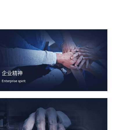
企业精神
Enterprise spirit