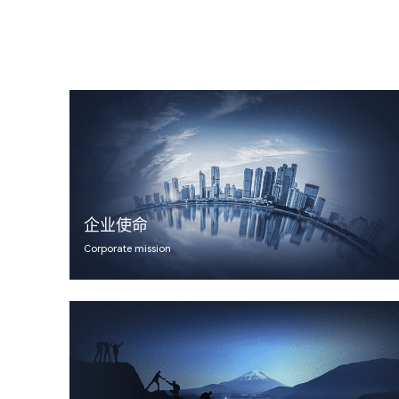
企业使命
Corporate mission