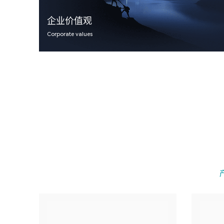
企业价值观
Corporate values