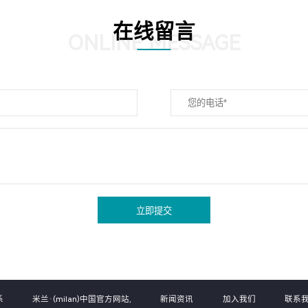
在线留言
ONLINE MESSAGE
立即提交
系
米兰·(milan)中国官方网站,
新闻资讯
加入我们
联系