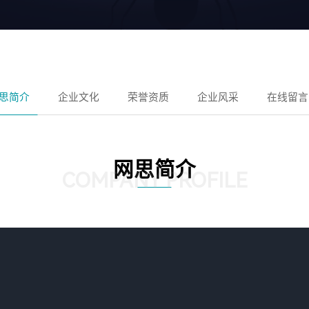
思简介
企业文化
荣誉资质
企业风采
在线留言
网思简介
COMPANY PROFILE