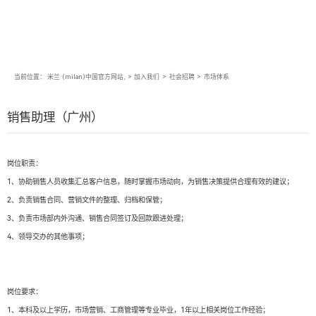
当前位置：
米兰·(milan)中国官方网站,
>
加入我们
>
社会招聘
>
市场体系
销售助理（广州）
岗位职责：
1、协助销售人员收集汇总客户信息，随时掌握市场动向，为销售决策提供合理有效的建议；
2、负责销售合同、营销文件的整理、归档和保管；
3、负责市场部内外沟通、销售合同签订及回款跟进处理；
4、领导交办的其他事项；
岗位要求：
1、本科及以上学历，市场营销、工商管理等专业毕业，1年以上相关岗位工作经验；