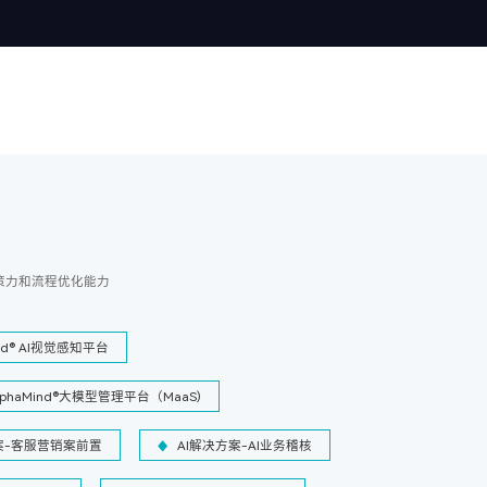
策力和流程优化能力
ind® AI视觉感知平台
lphaMind®大模型管理平台（MaaS)
案-客服营销案前置
AI解决方案-AI业务稽核